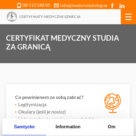
08-512 588 00
info@medicinskaintyg.se
CERTYFIKATY MEDYCZNE SZWECJA
CERTYFIKAT MEDYCZNY STUDIA
ZA GRANICĄ
Co powinienem ze sobą zabrać?
Legitymizacja
Okulary (jeśli je nosisz)
Lista regularnie przyjmowanych leków
Samtycke
Information
Om