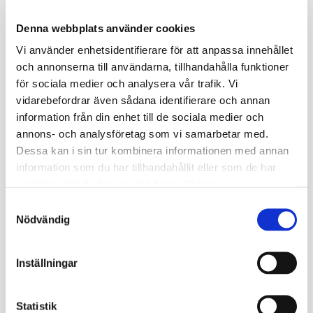
Denna webbplats använder cookies
Czym jest certyfikat medyczny Taxi?
Vi använder enhetsidentifierare för att anpassa innehållet
Jeśli zamierzasz zacząć prowadzić
taksówkę
, Szwedzka
och annonserna till användarna, tillhandahålla funktioner
Agencja Transportu wymaga zaświadczenia lekarskiego.
för sociala medier och analysera vår trafik. Vi
Składa się ono z badania wzroku, przeglądu historii
vidarebefordrar även sådana identifierare och annan
medycznej i pytań dotyczących nadużywania alkoholu lub
information från din enhet till de sociala medier och
narkotyków. Zawsze uwzględniamy również podstawowe
annons- och analysföretag som vi samarbetar med.
badanie lekarskie.
Dessa kan i sin tur kombinera informationen med annan
Będziesz musiał odnawiać swoje prawo jazdy w regularnych
information som du har tillhandahållit eller som de har
odstępach czasu, a za każdym razem wymagane będzie
samlat in när du har använt deras tjänster.
nowe zaświadczenie lekarskie.
Samtyckesval
Często otrzymasz zaświadczenie lekarskie od Szwedzkiej
Nödvändig
Agencji Transportu, którego nie musisz ze sobą zabierać,
ponieważ wszystkie informacje wypełniamy cyfrowo.
Inställningar
Statistik