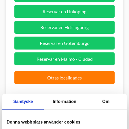
Reservar en Linköping
Reservar en Helsingborg
Reservar en Gotemburgo
Reservar en Malmö - Ciudad
Otras localidades
Samtycke
Information
Om
¿Qué tipo de certificado es?
Para futuros alumnos de paracaidismo y controles
periódicos de pilotos biplaza. Se trata de un examen general
Denna webbplats använder cookies
con especial atención a la movilidad, la visión y los oídos. Si