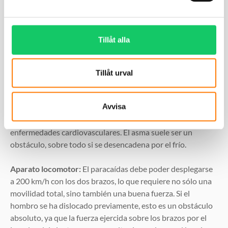
claros para un certificado médico aprobado. También hay
que tener cuidado cuando existen factores de riesgo de
enfermedad cardiovascular, como hipertensión,
Tillåt alla
tabaquismo, obesidad o diabetes.
Pulmones:
La situación también impone exigencias a la
Tillåt urval
capacidad del organismo para absorber oxígeno. Se
recomienda encarecidamente no fumar en absoluto, pero
Avvisa
no fumar en exceso. Fumar no sólo reduce la absorción de
oxígeno, sino que también aumenta el riesgo de
enfermedades cardiovasculares. El asma suele ser un
obstáculo, sobre todo si se desencadena por el frío.
Aparato locomotor:
El paracaídas debe poder desplegarse
a 200 km/h con los dos brazos, lo que requiere no sólo una
movilidad total, sino también una buena fuerza. Si el
hombro se ha dislocado previamente, esto es un obstáculo
absoluto, ya que la fuerza ejercida sobre los brazos por el