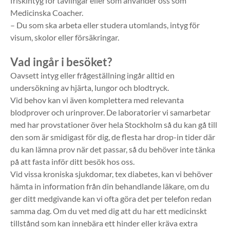
friskintyg för tävlingar eller som använder oss som
Medicinska Coacher.
– Du som ska arbeta eller studera utomlands, intyg för
visum, skolor eller försäkringar.
Vad ingår i besöket?
Oavsett intyg eller frågeställning ingår alltid en
undersökning av hjärta, lungor och blodtryck.
Vid behov kan vi även komplettera med relevanta
blodprover och urinprover. De laboratorier vi samarbetar
med har provstationer över hela Stockholm så du kan gå till
den som är smidigast för dig, de flesta har drop-in tider där
du kan lämna prov när det passar, så du behöver inte tänka
på att fasta inför ditt besök hos oss.
Vid vissa kroniska sjukdomar, tex diabetes, kan vi behöver
hämta in information från din behandlande läkare, om du
ger ditt medgivande kan vi ofta göra det per telefon redan
samma dag. Om du vet med dig att du har ett medicinskt
tillstånd som kan innebära ett hinder eller kräva extra