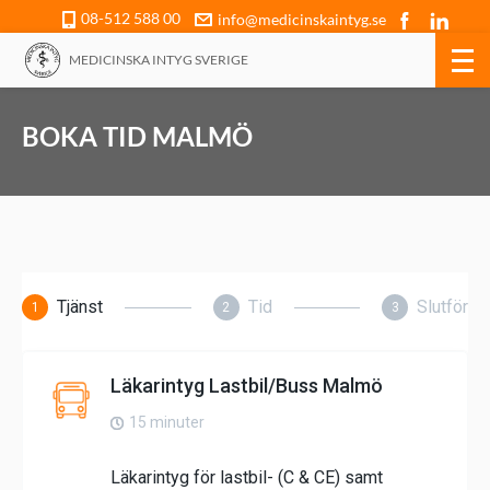
08-512 588 00
info@medicinskaintyg.se
MEDICINSKA INTYG SVERIGE
BOKA TID MALMÖ