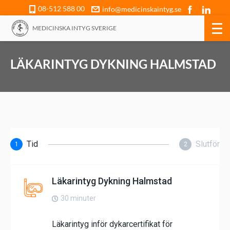
08-512 588 00
info@medicinskaintyg.se
MEDICINSKA INTYG SVERIGE
LÄKARINTYG DYKNING HALMSTAD