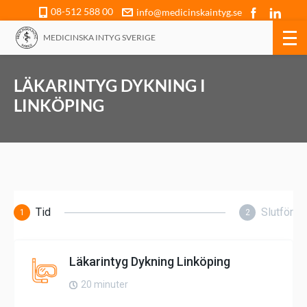
08-512 588 00
info@medicinskaintyg.se
MEDICINSKA INTYG SVERIGE
LÄKARINTYG DYKNING I
LINKÖPING