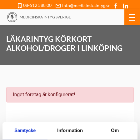
08-512 588 00
info@medicinskaintyg.se
MEDICINSKA INTYG SVERIGE
LÄKARINTYG KÖRKORT
ALKOHOL/DROGER I LINKÖPING
Samtycke
Information
Om