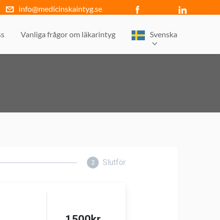
info@medicinskaintyg.se
ss
Vanliga frågor om läkarintyg
Svenska