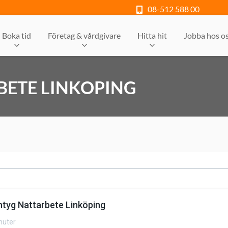
08-512 588 00
Boka tid
Företag & vårdgivare
Hitta hit
Jobba hos o
BETE LINKOPING