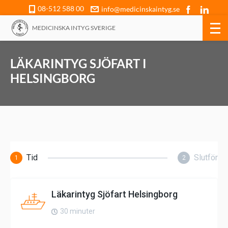
08-512 588 00
info@medicinskaintyg.se
MEDICINSKA INTYG SVERIGE
LÄKARINTYG SJÖFART I
HELSINGBORG